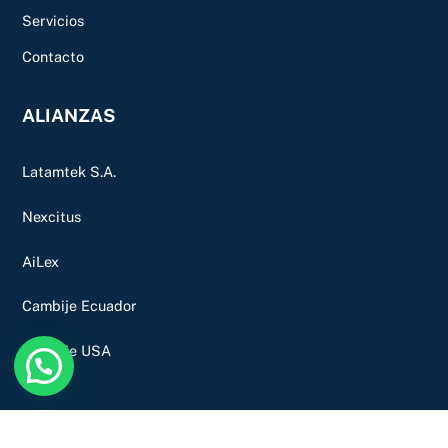
Servicios
Contacto
ALIANZAS
Latamtek S.A.
Nexcitus
AiLex
Cambije Ecuador
Cambije USA
Back
To
Top