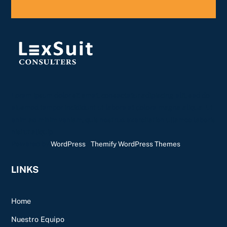
Lorem ipsum dolor sit amet, consectetur adipiscing elit, sed do
eiusmod tempor incididunt ut labore et dolore magna aliqua. Ut
enim ad minim veniam, quis nostrud exercitation ullamco laboris
nisi ut aliquip
Powered by
WordPress
•
Themify WordPress Themes
LINKS
Home
Nuestro Equipo