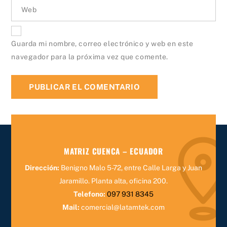
Web
Guarda mi nombre, correo electrónico y web en este
navegador para la próxima vez que comente.
MATRIZ CUENCA – ECUADOR
Dirección:
Benigno Malo 5-72, entre Calle Larga y Juan
Jaramillo.
Planta alta, oficina 200.
Telefono:
097 931 8345
Mail:
comercial@latamtek.com