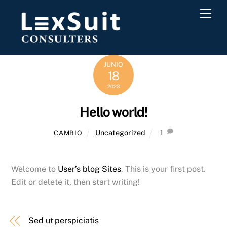
Skip
Men
to
content
JUNIO
18
2023
Hello world!
Uncategorized
1
CAMBIO
Welcome to
User’s blog Sites
. This is your first post.
Edit or delete it, then start writing!
Sed ut perspiciatis