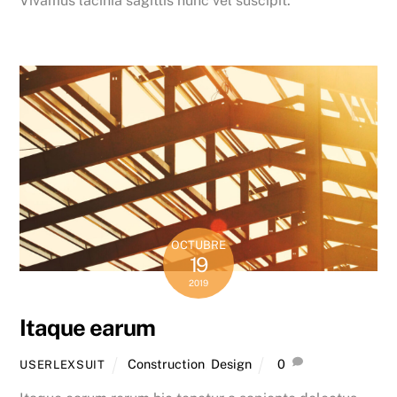
Vivamus lacinia sagittis nunc vel suscipit.
OCTUBRE
19
2019
Itaque earum
Construction
,
Design
0
USERLEXSUIT