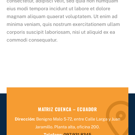
consectetur, adipisci velit, sed quia non numquam
eius modi tempora incidunt ut labore et dolore
magnam aliquam quaerat voluptatem. Ut enim ad
minima veniam, quis nostrum exercitationem ullam
corporis suscipit laboriosam, nisi ut aliquid ex ea
commodi consequatur.
MATRIZ CUENCA – ECUADOR
Dirección:
Benigno Malo 5-72, entre Calle Larga y Juan
Jaramillo.
Planta alta, oficina 200.
Telefono:
097 931 8345