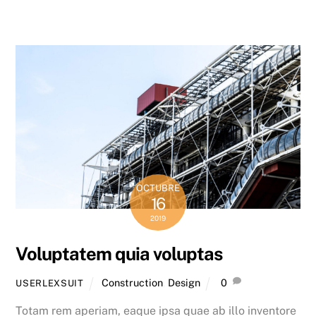
OCTUBRE
16
2019
Voluptatem quia voluptas
Construction
,
Design
0
USERLEXSUIT
Totam rem aperiam, eaque ipsa quae ab illo inventore