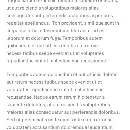
Itaque earum rerum hic tenetur a sapiente delectus,
ut aut reiciendis voluptatibus maiores alias
consequatur aut perferendis doloribus asperiores
repellat epellendus. Ton provident, similique sunt in
culpa qui officia deserunt mollitia animi, id est
laborum et dolorum fuga. Temporibus autem
quibusdam et aut officiis debitis aut rerum
necessitatibus saepe eveniet ut et voluptates
repudiandae sint et molestiae non recusandae.
Temporibus autem quibusdam et aut officiis debitis
aut rerum necessitatibus saepe eveniet ut et
voluptates repudiandae sint et molestiae non
recusandae. Itaque earum rerum hic tenetur a
sapiente delectus, ut aut reiciendis voluptatibus
maiores alias consequatur aut perferendis doloribus.
Sed ut perspiciatis unde omnis iste natus error sit
voluptatem accusantium doloremque laudantium,