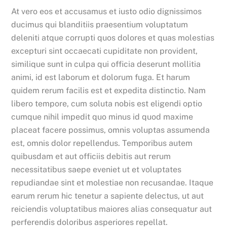
At vero eos et accusamus et iusto odio dignissimos
ducimus qui blanditiis praesentium voluptatum
deleniti atque corrupti quos dolores et quas molestias
excepturi sint occaecati cupiditate non provident,
similique sunt in culpa qui officia deserunt mollitia
animi, id est laborum et dolorum fuga. Et harum
quidem rerum facilis est et expedita distinctio. Nam
libero tempore, cum soluta nobis est eligendi optio
cumque nihil impedit quo minus id quod maxime
placeat facere possimus, omnis voluptas assumenda
est, omnis dolor repellendus. Temporibus autem
quibusdam et aut officiis debitis aut rerum
necessitatibus saepe eveniet ut et voluptates
repudiandae sint et molestiae non recusandae. Itaque
earum rerum hic tenetur a sapiente delectus, ut aut
reiciendis voluptatibus maiores alias consequatur aut
perferendis doloribus asperiores repellat.