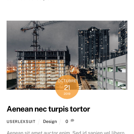
OCTUBRE
21
2019
Aenean nec turpis tortor
Design
0
USERLEXSUIT
Aenean sit amet auctor enim. Sed id sapien vel libero