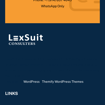
Phone:
+1 (914) 837 4645
WhatsApp Only
Lorem ipsum dolor sit amet, consectetur adipiscing elit, sed do
eiusmod tempor incididunt ut labore et dolore magna aliqua. Ut
enim ad minim veniam, quis nostrud exercitation ullamco laboris
nisi ut aliquip
Powered by
WordPress
•
Themify WordPress Themes
LINKS