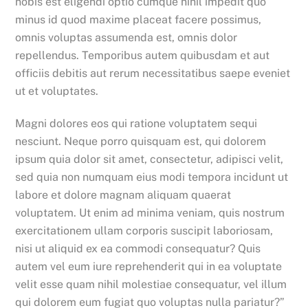
nobis est eligendi optio cumque nihil impedit quo
minus id quod maxime placeat facere possimus,
omnis voluptas assumenda est, omnis dolor
repellendus. Temporibus autem quibusdam et aut
officiis debitis aut rerum necessitatibus saepe eveniet
ut et voluptates.
Magni dolores eos qui ratione voluptatem sequi
nesciunt. Neque porro quisquam est, qui dolorem
ipsum quia dolor sit amet, consectetur, adipisci velit,
sed quia non numquam eius modi tempora incidunt ut
labore et dolore magnam aliquam quaerat
voluptatem. Ut enim ad minima veniam, quis nostrum
exercitationem ullam corporis suscipit laboriosam,
nisi ut aliquid ex ea commodi consequatur? Quis
autem vel eum iure reprehenderit qui in ea voluptate
velit esse quam nihil molestiae consequatur, vel illum
qui dolorem eum fugiat quo voluptas nulla pariatur?”