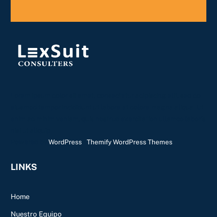
Lorem ipsum dolor sit amet, consectetur adipiscing elit, sed do
eiusmod tempor incididunt ut labore et dolore magna aliqua. Ut
enim ad minim veniam, quis nostrud exercitation ullamco laboris
nisi ut aliquip
Powered by
WordPress
•
Themify WordPress Themes
LINKS
Home
Nuestro Equipo