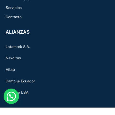
Servicios
Contacto
ALIANZAS
Latamtek S.A.
Nexcitus
AiLex
Cambije Ecuador
Cambije USA
Back
To
Top