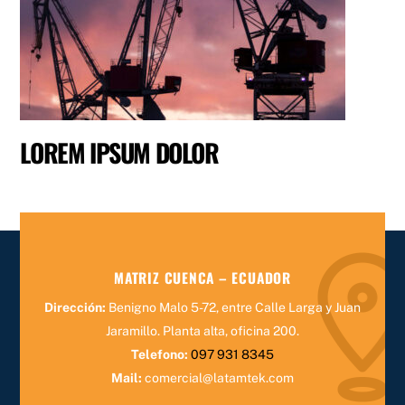
LOREM IPSUM DOLOR
MATRIZ CUENCA – ECUADOR
Dirección:
Benigno Malo 5-72, entre Calle Larga y Juan
Jaramillo.
Planta alta, oficina 200.
Telefono:
097 931 8345
Mail:
comercial@latamtek.com